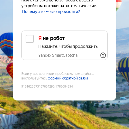
Нам очень жаль, но запросы с вашего
устройства похожи на автоматические.
Почему это могло произойти?
Я не робот
Нажмите, чтобы продолжить
Yandex SmartCaptcha
Если у вас возникли проблемы, пожалуйста,
воспользуйтесь
формой обратной связи
9181623573167654290
:
1786084294