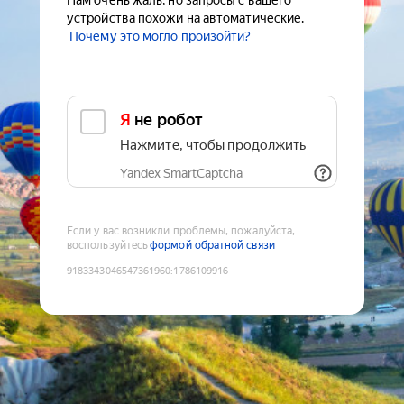
Нам очень жаль, но запросы с вашего
устройства похожи на автоматические.
Почему это могло произойти?
Я не робот
Нажмите, чтобы продолжить
Yandex SmartCaptcha
Если у вас возникли проблемы, пожалуйста,
воспользуйтесь
формой обратной связи
9183343046547361960
:
1786109916