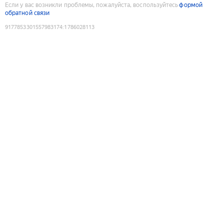
Если у вас возникли проблемы, пожалуйста, воспользуйтесь
формой
обратной связи
9177853301557983174
:
1786028113