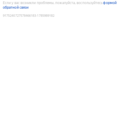
Если у вас возникли проблемы, пожалуйста, воспользуйтесь
формой
обратной связи
9175240727578466183
:
1785989182