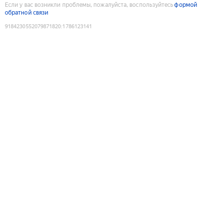
Если у вас возникли проблемы, пожалуйста, воспользуйтесь
формой
обратной связи
9184230552079871820
:
1786123141