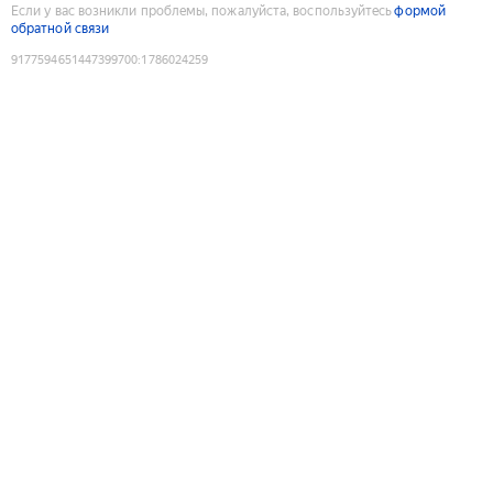
Если у вас возникли проблемы, пожалуйста, воспользуйтесь
формой
обратной связи
9177594651447399700
:
1786024259