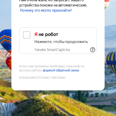
Нам очень жаль, но запросы с вашего
устройства похожи на автоматические.
Почему это могло произойти?
Я не робот
Нажмите, чтобы продолжить
Yandex SmartCaptcha
Если у вас возникли проблемы, пожалуйста,
воспользуйтесь
формой обратной связи
9182925385273133390
:
1786103693