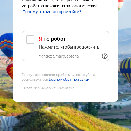
Нам очень жаль, но запросы с вашего
устройства похожи на автоматические.
Почему это могло произойти?
Я не робот
Нажмите, чтобы продолжить
Yandex SmartCaptcha
Если у вас возникли проблемы, пожалуйста,
воспользуйтесь
формой обратной связи
9178361946282282223
:
1786035692