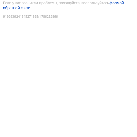
Если у вас возникли проблемы, пожалуйста, воспользуйтесь
формой
обратной связи
9192936241545271895
:
1786252866