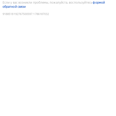
Если у вас возникли проблемы, пожалуйста, воспользуйтесь
формой
обратной связи
9188518192767500597
:
1786187032