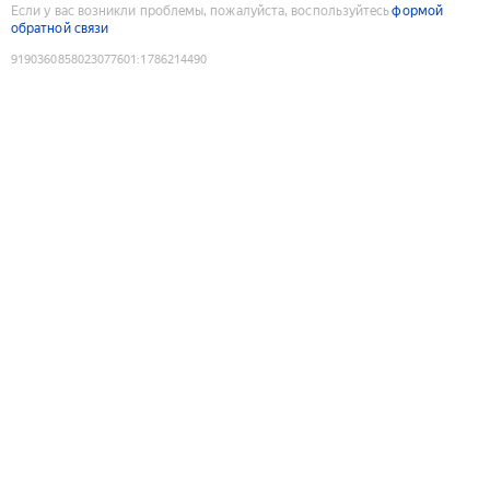
Если у вас возникли проблемы, пожалуйста, воспользуйтесь
формой
обратной связи
9190360858023077601
:
1786214490