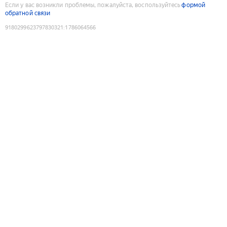
Если у вас возникли проблемы, пожалуйста, воспользуйтесь
формой
обратной связи
9180299623797830321
:
1786064566