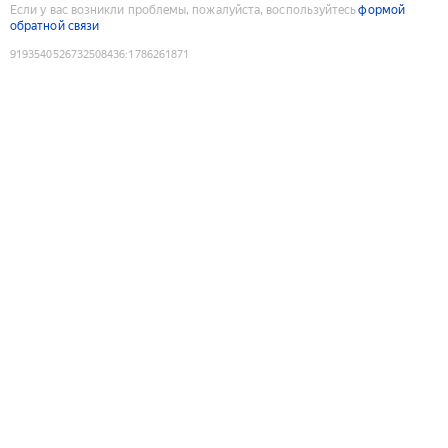
Если у вас возникли проблемы, пожалуйста, воспользуйтесь
формой
обратной связи
9193540526732508436
:
1786261871