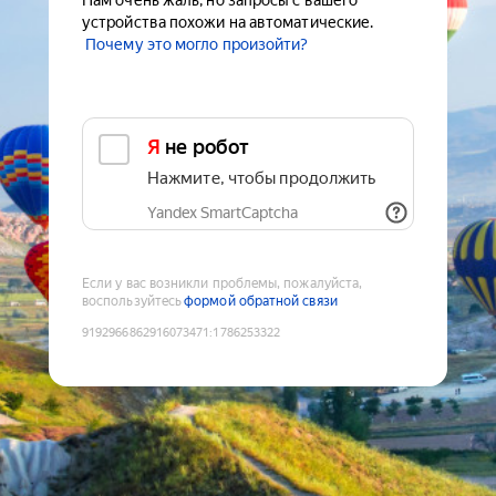
Нам очень жаль, но запросы с вашего
устройства похожи на автоматические.
Почему это могло произойти?
Я не робот
Нажмите, чтобы продолжить
Yandex SmartCaptcha
Если у вас возникли проблемы, пожалуйста,
воспользуйтесь
формой обратной связи
9192966862916073471
:
1786253322