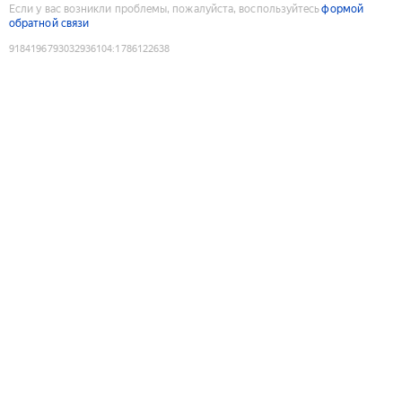
Если у вас возникли проблемы, пожалуйста, воспользуйтесь
формой
обратной связи
9184196793032936104
:
1786122638