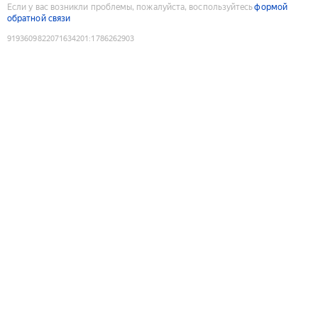
Если у вас возникли проблемы, пожалуйста, воспользуйтесь
формой
обратной связи
9193609822071634201
:
1786262903