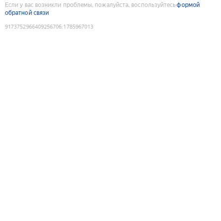
Если у вас возникли проблемы, пожалуйста, воспользуйтесь
формой
обратной связи
9173752966409256706
:
1785967013