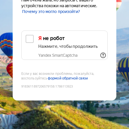
Нам очень жаль, но запросы с вашего
устройства похожи на автоматические.
Почему это могло произойти?
Я не робот
Нажмите, чтобы продолжить
Yandex SmartCaptcha
Если у вас возникли проблемы, пожалуйста,
воспользуйтесь
формой обратной связи
9183611897206579158
:
1786113923