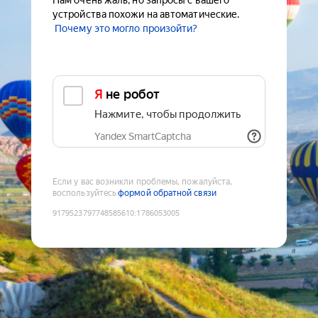
Нам очень жаль, но запросы с вашего
устройства похожи на автоматические.
Почему это могло произойти?
Я не робот
Нажмите, чтобы продолжить
Yandex SmartCaptcha
Если у вас возникли проблемы, пожалуйста,
воспользуйтесь
формой обратной связи
9179523797748585610
:
1786053005