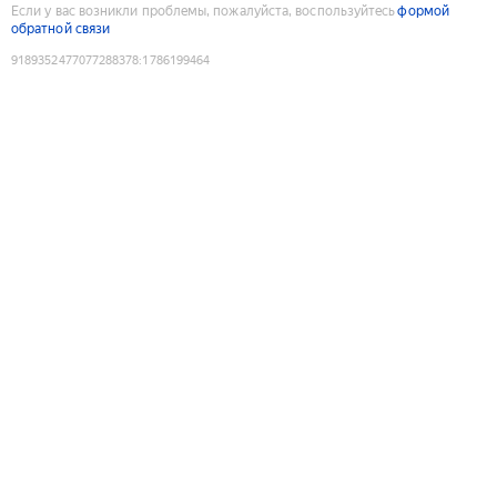
Если у вас возникли проблемы, пожалуйста, воспользуйтесь
формой
обратной связи
9189352477077288378
:
1786199464