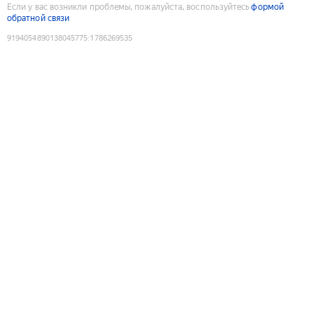
Если у вас возникли проблемы, пожалуйста, воспользуйтесь
формой
обратной связи
9194054890138045775
:
1786269535