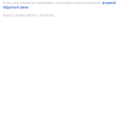
Если у вас возникли проблемы, пожалуйста, воспользуйтесь
формой
обратной связи
9185321200841266744
:
1786139393