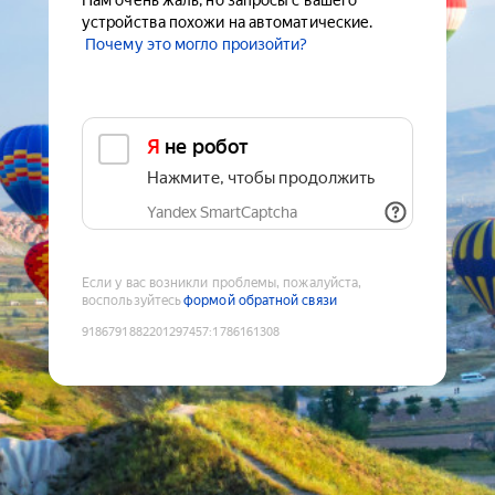
Нам очень жаль, но запросы с вашего
устройства похожи на автоматические.
Почему это могло произойти?
Я не робот
Нажмите, чтобы продолжить
Yandex SmartCaptcha
Если у вас возникли проблемы, пожалуйста,
воспользуйтесь
формой обратной связи
9186791882201297457
:
1786161308