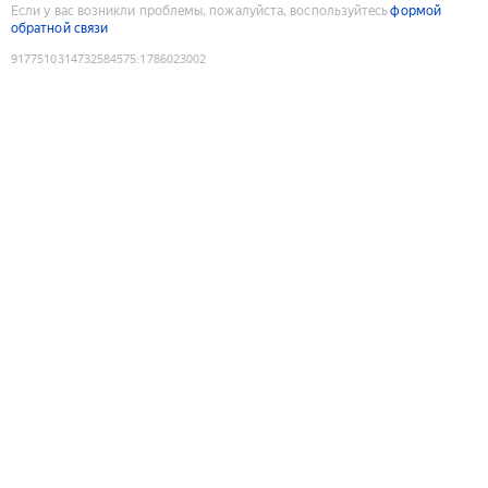
Если у вас возникли проблемы, пожалуйста, воспользуйтесь
формой
обратной связи
9177510314732584575
:
1786023002