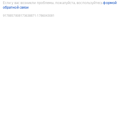
Если у вас возникли проблемы, пожалуйста, воспользуйтесь
формой
обратной связи
9178857808173638871
:
1786043081