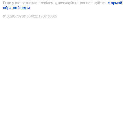
Если у вас возникли проблемы, пожалуйста, воспользуйтесь
формой
обратной связи
9186595709301584022
:
1786158385