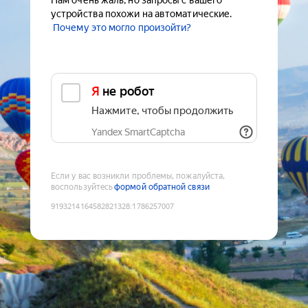
Нам очень жаль, но запросы с вашего
устройства похожи на автоматические.
Почему это могло произойти?
Я не робот
Нажмите, чтобы продолжить
Yandex SmartCaptcha
Если у вас возникли проблемы, пожалуйста,
воспользуйтесь
формой обратной связи
9193214164582821328
:
1786257007