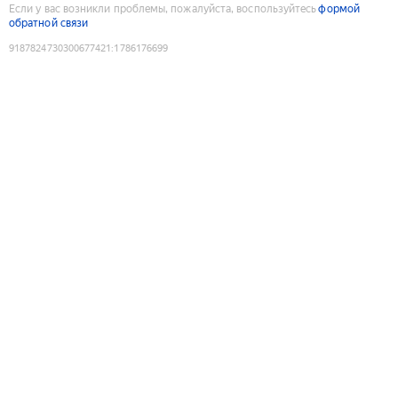
Если у вас возникли проблемы, пожалуйста, воспользуйтесь
формой
обратной связи
9187824730300677421
:
1786176699