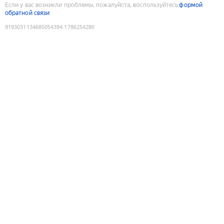
Если у вас возникли проблемы, пожалуйста, воспользуйтесь
формой
обратной связи
9193031134685054394
:
1786254280