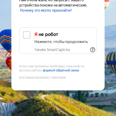
Нам очень жаль, но запросы с вашего
устройства похожи на автоматические.
Почему это могло произойти?
Я не робот
Нажмите, чтобы продолжить
Yandex SmartCaptcha
Если у вас возникли проблемы, пожалуйста,
воспользуйтесь
формой обратной связи
9181295681002933500
:
1786079408