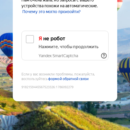
Нам очень жаль, но запросы с вашего
устройства похожи на автоматические.
Почему это могло произойти?
Я не робот
Нажмите, чтобы продолжить
Yandex SmartCaptcha
Если у вас возникли проблемы, пожалуйста,
воспользуйтесь
формой обратной связи
9182159445567523326
:
1786092279