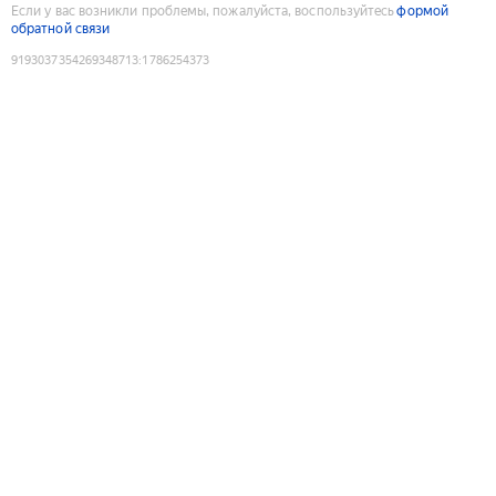
Если у вас возникли проблемы, пожалуйста, воспользуйтесь
формой
обратной связи
9193037354269348713
:
1786254373