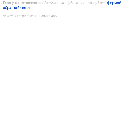
Если у вас возникли проблемы, пожалуйста, воспользуйтесь
формой
обратной связи
9178213909361638109
:
1786033486