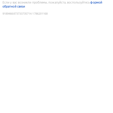
Если у вас возникли проблемы, пожалуйста, воспользуйтесь
формой
обратной связи
9189466873733735714
:
1786201168