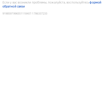
Если у вас возникли проблемы, пожалуйста, воспользуйтесь
формой
обратной связи
9198597996551118407
:
1786337233