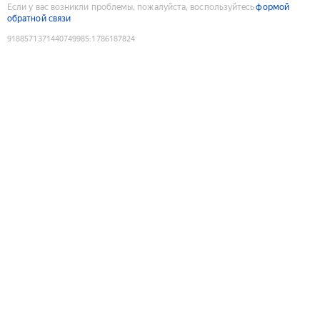
Если у вас возникли проблемы, пожалуйста, воспользуйтесь
формой
обратной связи
9188571371440749985
:
1786187824