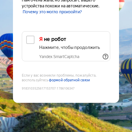
Нам очень жаль, но запросы с вашего
устройства похожи на автоматические.
Почему это могло произойти?
Я не робот
Нажмите, чтобы продолжить
Yandex SmartCaptcha
Если у вас возникли проблемы, пожалуйста,
воспользуйтесь
формой обратной связи
9183103525617153707
:
1786106347