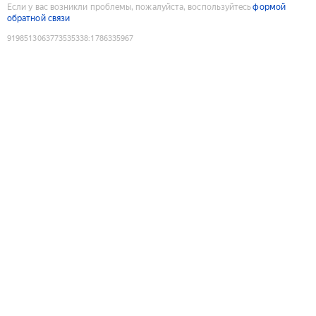
Если у вас возникли проблемы, пожалуйста, воспользуйтесь
формой
обратной связи
9198513063773535338
:
1786335967