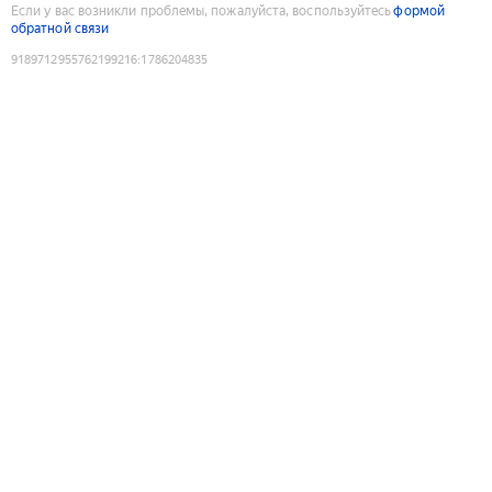
Если у вас возникли проблемы, пожалуйста, воспользуйтесь
формой
обратной связи
9189712955762199216
:
1786204835