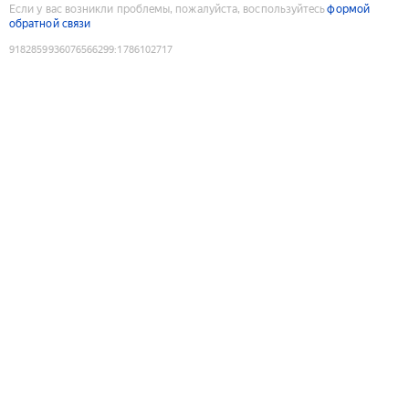
Если у вас возникли проблемы, пожалуйста, воспользуйтесь
формой
обратной связи
9182859936076566299
:
1786102717