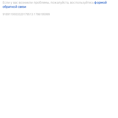
Если у вас возникли проблемы, пожалуйста, воспользуйтесь
формой
обратной связи
9189119933320179513
:
1786195999