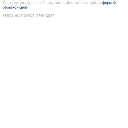
Если у вас возникли проблемы, пожалуйста, воспользуйтесь
формой
обратной связи
9188221920418645051
:
1786182617