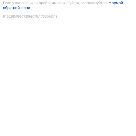
Если у вас возникли проблемы, пожалуйста, воспользуйтесь
формой
обратной связи
9180285066072099075
:
1786064349