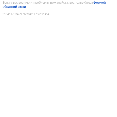
Если у вас возникли проблемы, пожалуйста, воспользуйтесь
формой
обратной связи
9184117324595922842
:
1786121454