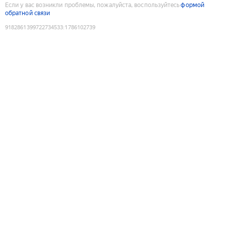
Если у вас возникли проблемы, пожалуйста, воспользуйтесь
формой
обратной связи
9182861399722734533
:
1786102739