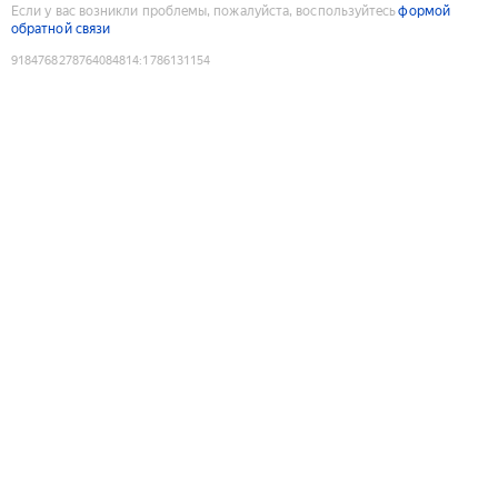
Если у вас возникли проблемы, пожалуйста, воспользуйтесь
формой
обратной связи
9184768278764084814
:
1786131154