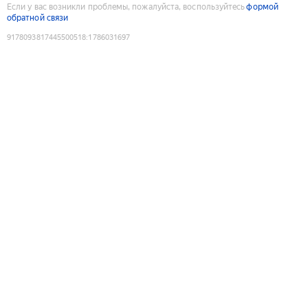
Если у вас возникли проблемы, пожалуйста, воспользуйтесь
формой
обратной связи
9178093817445500518
:
1786031697