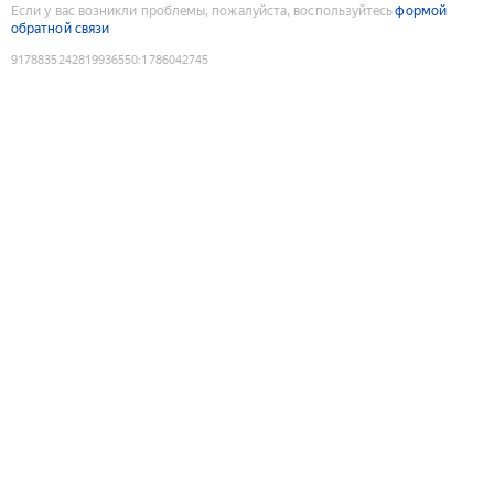
Если у вас возникли проблемы, пожалуйста, воспользуйтесь
формой
обратной связи
9178835242819936550
:
1786042745