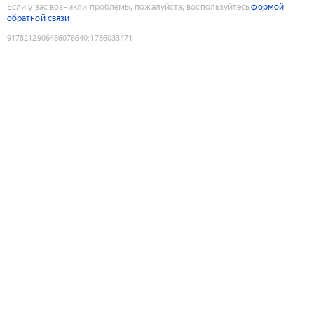
Если у вас возникли проблемы, пожалуйста, воспользуйтесь
формой
обратной связи
9178212906486076640
:
1786033471