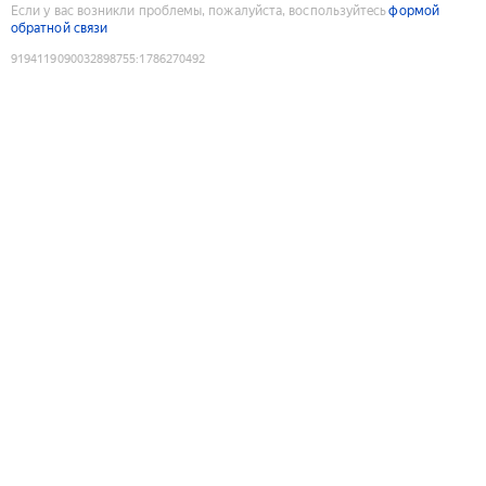
Если у вас возникли проблемы, пожалуйста, воспользуйтесь
формой
обратной связи
9194119090032898755
:
1786270492